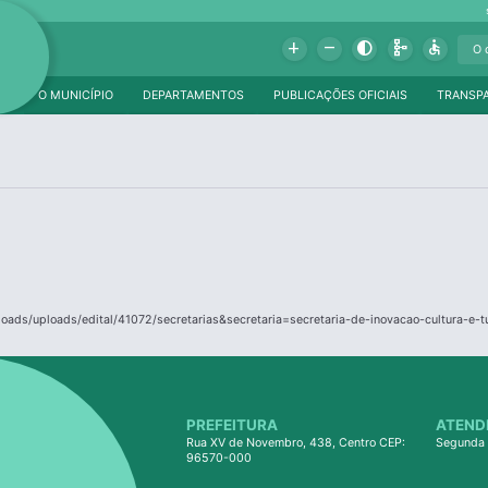
Add
Remove
Contrast
Schema
Accessible
O MUNICÍPIO
DEPARTAMENTOS
PUBLICAÇÕES OFICIAIS
TRANSP
loads/uploads/edital/41072/secretarias&secretaria=secretaria-de-inovacao-cultura-e-t
PREFEITURA
ATEND
Rua XV de Novembro, 438, Centro CEP:
Segunda 
96570-000