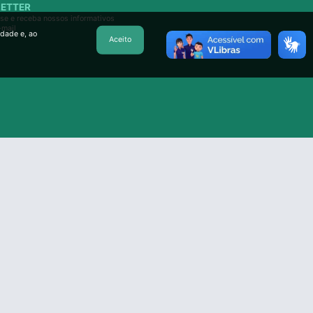
ETTER
se e receba nossos informativos
-mail
idade e, ao
Aceito