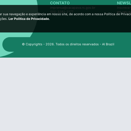
CONTATO
NEWSL
imprensa@cacapava.rs.gov.br
Inscreva-
(55) 3281-2177
em seu e
ar sua navegação e experiência em nosso site, de acordo com a nossa Política de Privac
ições.
Ler Política de Privacidade.
© Copyrights - 2026. Todos os direitos reservados - AI Brazil