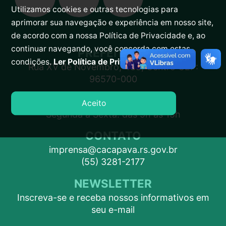
Utilizamos cookies e outras tecnologias para
aprimorar sua navegação e experiência em nosso site,
de acordo com a nossa Política de Privacidade e, ao
continuar navegando, você concorda com estas
PREFEITURA
condições.
Ler Política de Privacidade.
Rua XV de Novembro, 438, Centro CEP:
96570-000
ATENDIMENTO
Aceito
Segunda a Sexta: das 9h às 15h
CONTATO
imprensa@cacapava.rs.gov.br
(55) 3281-2177
NEWSLETTER
Inscreva-se e receba nossos informativos em
seu e-mail