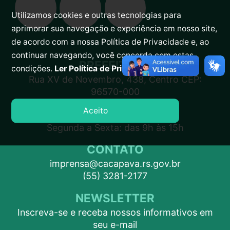
Utilizamos cookies e outras tecnologias para
aprimorar sua navegação e experiência em nosso site,
de acordo com a nossa Política de Privacidade e, ao
continuar navegando, você concorda com estas
PREFEITURA
condições.
Ler Política de Privacidade.
Rua XV de Novembro, 438, Centro CEP:
96570-000
Aceito
ATENDIMENTO
Segunda a Sexta: das 9h às 15h
CONTATO
imprensa@cacapava.rs.gov.br
(55) 3281-2177
NEWSLETTER
Inscreva-se e receba nossos informativos em
seu e-mail