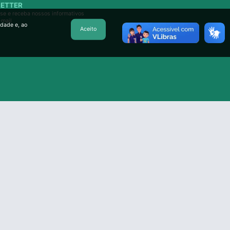
ETTER
se e receba nossos informativos
-mail
idade e, ao
Aceito