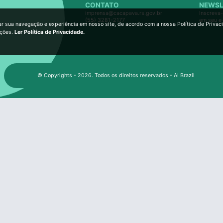
CONTATO
NEWSL
imprensa@cacapava.rs.gov.br
Inscreva-
(55) 3281-2177
em seu e
ar sua navegação e experiência em nosso site, de acordo com a nossa Política de Privac
ições.
Ler Política de Privacidade.
© Copyrights - 2026. Todos os direitos reservados - AI Brazil