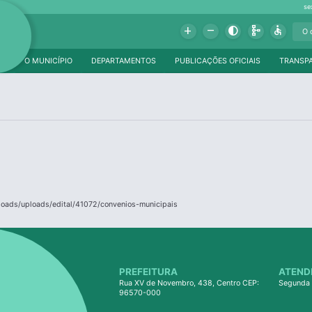
se
Add
Remove
Contrast
Schema
Accessible
O MUNICÍPIO
DEPARTAMENTOS
PUBLICAÇÕES OFICIAIS
TRANSP
ploads/uploads/edital/41072/convenios-municipais
PREFEITURA
ATEND
Rua XV de Novembro, 438, Centro CEP:
Segunda 
96570-000