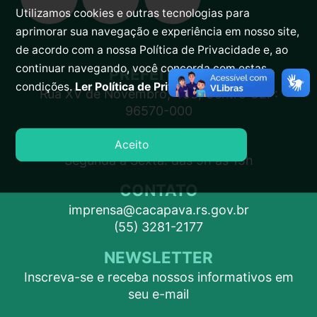
Utilizamos cookies e outras tecnologias para
aprimorar sua navegação e experiência em nosso site,
de acordo com a nossa Política de Privacidade e, ao
continuar navegando, você concorda com estas
PREFEITURA
condições.
Ler Política de Privacidade.
Rua XV de Novembro, 438, Centro CEP:
96570-000
ATENDIMENTO
Aceito
Segunda a Sexta: das 9h às 15h
CONTATO
imprensa@cacapava.rs.gov.br
(55) 3281-2177
NEWSLETTER
Inscreva-se e receba nossos informativos em
seu e-mail