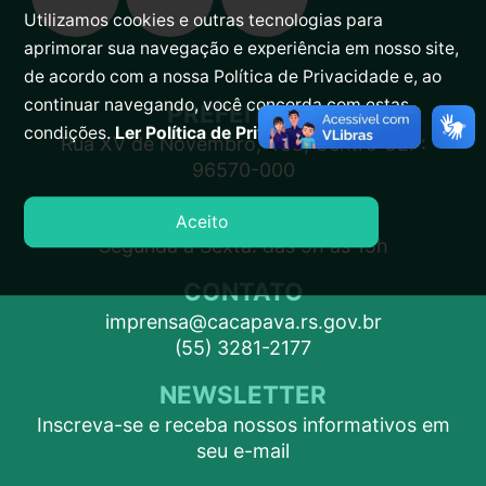
Utilizamos cookies e outras tecnologias para
aprimorar sua navegação e experiência em nosso site,
de acordo com a nossa Política de Privacidade e, ao
continuar navegando, você concorda com estas
PREFEITURA
condições.
Ler Política de Privacidade.
Rua XV de Novembro, 438, Centro CEP:
96570-000
ATENDIMENTO
Aceito
Segunda a Sexta: das 9h às 15h
CONTATO
imprensa@cacapava.rs.gov.br
(55) 3281-2177
NEWSLETTER
Inscreva-se e receba nossos informativos em
seu e-mail