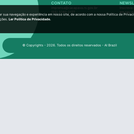
CONTATO
NEWSL
imprensa@cacapava.rs.gov.br
Inscreva-
(55) 3281-2177
em seu e
ar sua navegação e experiência em nosso site, de acordo com a nossa Política de Privac
ições.
Ler Política de Privacidade.
© Copyrights - 2026. Todos os direitos reservados - AI Brazil