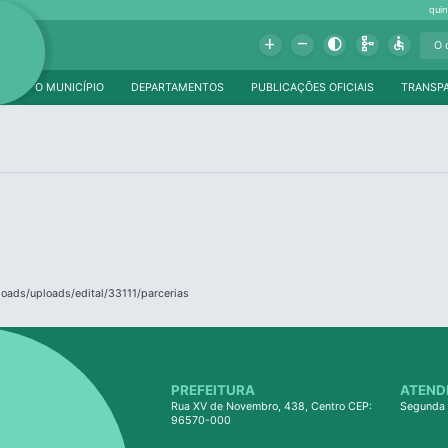
qui
Add
Remove
Contrast
Schema
Accessible
O MUNICÍPIO
DEPARTAMENTOS
PUBLICAÇÕES OFICIAIS
TRANSP
loads/uploads/edital/33111/parcerias
PREFEITURA
ATEND
Rua XV de Novembro, 438, Centro CEP:
Segunda 
96570-000