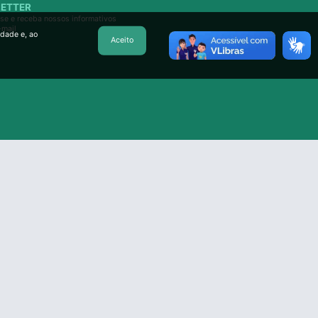
ETTER
se e receba nossos informativos
-mail
idade e, ao
Aceito