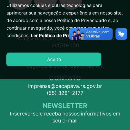
Utilizamos cookies e outras tecnologias para
aprimorar sua navegação e experiência em nosso site,
de acordo com a nossa Política de Privacidade e, ao
continuar navegando, você concorda com estas
PREFEITURA
condições.
Ler Política de Privacidade.
Rua XV de Novembro, 438, Centro CEP:
96570-000
ATENDIMENTO
Aceito
Segunda a Sexta: das 9h às 15h
CONTATO
imprensa@cacapava.rs.gov.br
(55) 3281-2177
NEWSLETTER
Inscreva-se e receba nossos informativos em
seu e-mail