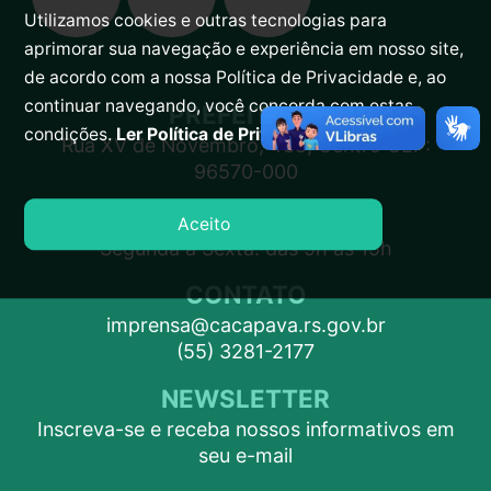
Utilizamos cookies e outras tecnologias para
aprimorar sua navegação e experiência em nosso site,
de acordo com a nossa Política de Privacidade e, ao
continuar navegando, você concorda com estas
PREFEITURA
condições.
Ler Política de Privacidade.
Rua XV de Novembro, 438, Centro CEP:
96570-000
ATENDIMENTO
Aceito
Segunda a Sexta: das 9h às 15h
CONTATO
imprensa@cacapava.rs.gov.br
(55) 3281-2177
NEWSLETTER
Inscreva-se e receba nossos informativos em
seu e-mail