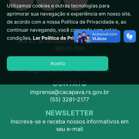
Utilizamos cookies e outras tecnologias para
aprimorar sua navegação e experiência em nosso site,
de acordo com a nossa Política de Privacidade e, ao
continuar navegando, você concorda com estas
PREFEITURA
condições.
Ler Política de Privacidade.
Rua XV de Novembro, 438, Centro CEP:
96570-000
ATENDIMENTO
Aceito
Segunda a Sexta: das 9h às 15h
CONTATO
imprensa@cacapava.rs.gov.br
(55) 3281-2177
NEWSLETTER
Inscreva-se e receba nossos informativos em
seu e-mail