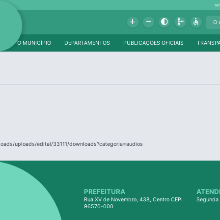
se
Add
Remove
Contrast
Schema
Accessible
O MUNICÍPIO
DEPARTAMENTOS
PUBLICAÇÕES OFICIAIS
TRANSP
ploads/uploads/edital/33111/downloads?categoria=audios
PREFEITURA
ATEND
Rua XV de Novembro, 438, Centro CEP:
Segunda 
96570-000