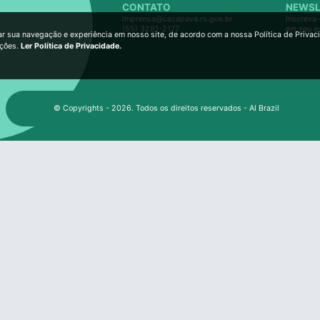
CONTATO
NEWSL
imprensa@cacapava.rs.gov.br
Inscreva-
(55) 3281-2177
em seu e
ar sua navegação e experiência em nosso site, de acordo com a nossa Política de Privac
ições.
Ler Política de Privacidade.
© Copyrights - 2026. Todos os direitos reservados - AI Brazil