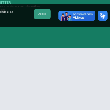
ETTER
se e receba nossos informativos
-mail
idade e, ao
Aceito