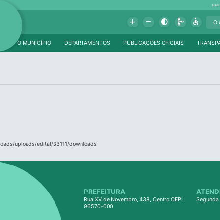
qui
Add
Remove
Contrast
Schema
Accessible
O MUNICÍPIO
DEPARTAMENTOS
PUBLICAÇÕES OFICIAIS
TRANSP
ploads/uploads/edital/33111/downloads
PREFEITURA
ATEND
Rua XV de Novembro, 438, Centro CEP:
Segunda 
96570-000