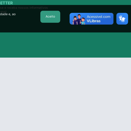
ETTER
se e receba nossos informativos
-mail
idade e, ao
Aceito