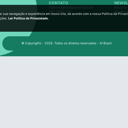
CONTATO
NEWSL
imprensa@cacapava.rs.gov.br
Inscreva-
(55) 3281-2177
em seu e
ar sua navegação e experiência em nosso site, de acordo com a nossa Política de Privac
ições.
Ler Política de Privacidade.
© Copyrights - 2026. Todos os direitos reservados - AI Brazil