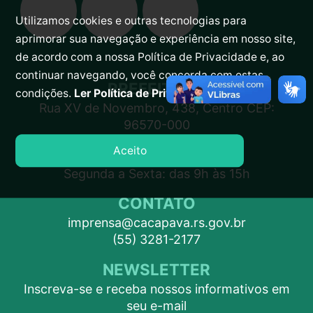
Utilizamos cookies e outras tecnologias para
aprimorar sua navegação e experiência em nosso site,
de acordo com a nossa Política de Privacidade e, ao
continuar navegando, você concorda com estas
PREFEITURA
condições.
Ler Política de Privacidade.
Rua XV de Novembro, 438, Centro CEP:
96570-000
Aceito
ATENDIMENTO
Segunda a Sexta: das 9h às 15h
CONTATO
imprensa@cacapava.rs.gov.br
(55) 3281-2177
NEWSLETTER
Inscreva-se e receba nossos informativos em
seu e-mail