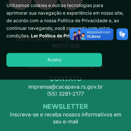
Utilizamos cookies e outras tecnologias para
aprimorar sua navegação e experiência em nosso site,
de acordo com a nossa Política de Privacidade e, ao
continuar navegando, você concorda com estas
PREFEITURA
condições.
Ler Política de Privacidade.
Rua XV de Novembro, 438, Centro CEP:
96570-000
ATENDIMENTO
Aceito
Segunda a Sexta: das 9h às 15h
CONTATO
imprensa@cacapava.rs.gov.br
(55) 3281-2177
NEWSLETTER
Inscreva-se e receba nossos informativos em
seu e-mail