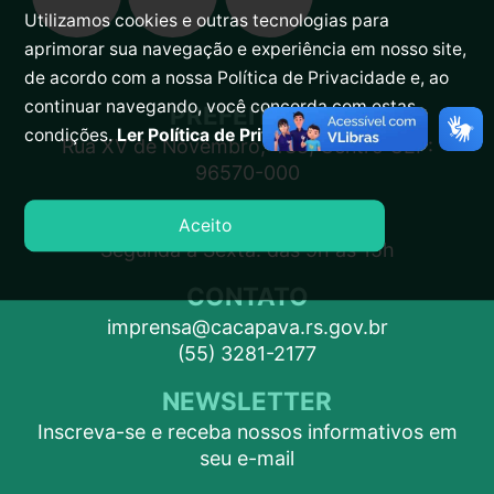
Utilizamos cookies e outras tecnologias para
aprimorar sua navegação e experiência em nosso site,
de acordo com a nossa Política de Privacidade e, ao
continuar navegando, você concorda com estas
PREFEITURA
condições.
Ler Política de Privacidade.
Rua XV de Novembro, 438, Centro CEP:
96570-000
ATENDIMENTO
Aceito
Segunda a Sexta: das 9h às 15h
CONTATO
imprensa@cacapava.rs.gov.br
(55) 3281-2177
NEWSLETTER
Inscreva-se e receba nossos informativos em
seu e-mail