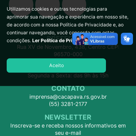
Utilizamos cookies e outras tecnologias para
aprimorar sua navegação e experiência em nosso site,
de acordo com a nossa Política de Privacidade e, ao
continuar navegando, você concorda com estas
PREFEITURA
condições.
Ler Política de Privacidade.
Rua XV de Novembro, 438, Centro CEP:
96570-000
Aceito
ATENDIMENTO
Segunda a Sexta: das 9h às 15h
CONTATO
imprensa@cacapava.rs.gov.br
(55) 3281-2177
NEWSLETTER
Inscreva-se e receba nossos informativos em
seu e-mail