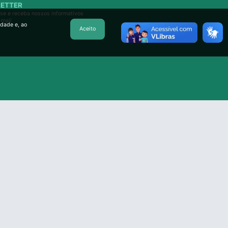
ETTER
se e receba nossos informativos
-mail
idade e, ao
Aceito