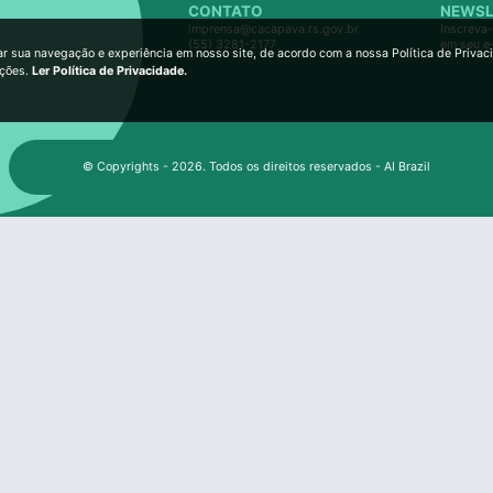
CONTATO
NEWSL
imprensa@cacapava.rs.gov.br
Inscreva-
(55) 3281-2177
em seu e
ar sua navegação e experiência em nosso site, de acordo com a nossa Política de Privac
ições.
Ler Política de Privacidade.
© Copyrights - 2026. Todos os direitos reservados - AI Brazil