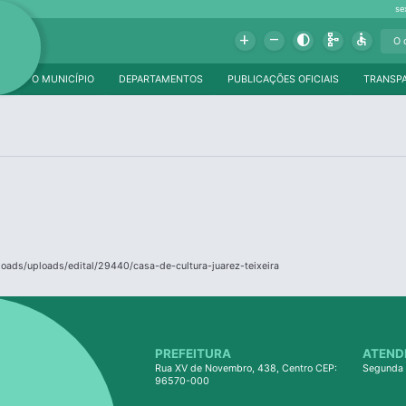
se
Add
Remove
Contrast
Schema
Accessible
O MUNICÍPIO
DEPARTAMENTOS
PUBLICAÇÕES OFICIAIS
TRANSP
loads/uploads/edital/29440/casa-de-cultura-juarez-teixeira
PREFEITURA
ATEND
Rua XV de Novembro, 438, Centro CEP:
Segunda 
96570-000