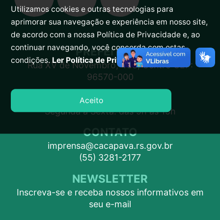
Utilizamos cookies e outras tecnologias para
aprimorar sua navegação e experiência em nosso site,
de acordo com a nossa Política de Privacidade e, ao
continuar navegando, você concorda com estas
PREFEITURA
condições.
Ler Política de Privacidade.
Rua XV de Novembro, 438, Centro CEP:
96570-000
ATENDIMENTO
Aceito
Segunda a Sexta: das 9h às 15h
CONTATO
imprensa@cacapava.rs.gov.br
(55) 3281-2177
NEWSLETTER
Inscreva-se e receba nossos informativos em
seu e-mail