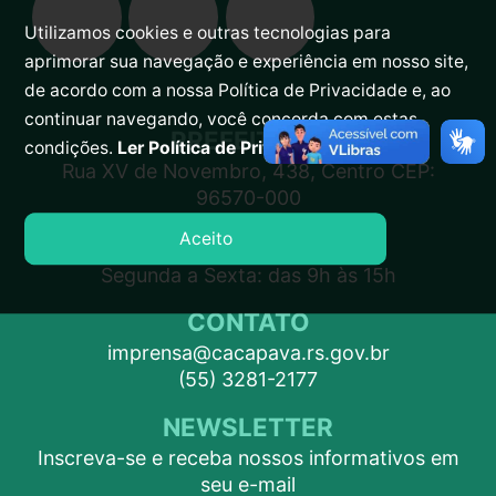
Utilizamos cookies e outras tecnologias para
aprimorar sua navegação e experiência em nosso site,
de acordo com a nossa Política de Privacidade e, ao
continuar navegando, você concorda com estas
PREFEITURA
condições.
Ler Política de Privacidade.
Rua XV de Novembro, 438, Centro CEP:
96570-000
Aceito
ATENDIMENTO
Segunda a Sexta: das 9h às 15h
CONTATO
imprensa@cacapava.rs.gov.br
(55) 3281-2177
NEWSLETTER
Inscreva-se e receba nossos informativos em
seu e-mail