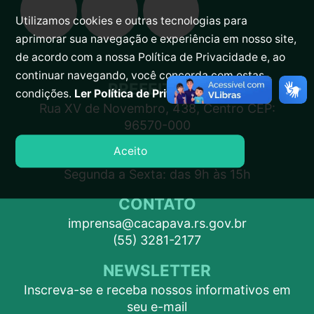
Utilizamos cookies e outras tecnologias para
aprimorar sua navegação e experiência em nosso site,
de acordo com a nossa Política de Privacidade e, ao
continuar navegando, você concorda com estas
PREFEITURA
condições.
Ler Política de Privacidade.
Rua XV de Novembro, 438, Centro CEP:
96570-000
Aceito
ATENDIMENTO
Segunda a Sexta: das 9h às 15h
CONTATO
imprensa@cacapava.rs.gov.br
(55) 3281-2177
NEWSLETTER
Inscreva-se e receba nossos informativos em
seu e-mail