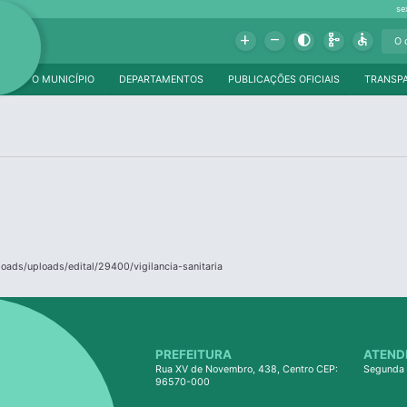
se
Add
Remove
Contrast
Schema
Accessible
O MUNICÍPIO
DEPARTAMENTOS
PUBLICAÇÕES OFICIAIS
TRANSP
loads/uploads/edital/29400/vigilancia-sanitaria
PREFEITURA
ATEND
Rua XV de Novembro, 438, Centro CEP:
Segunda 
96570-000