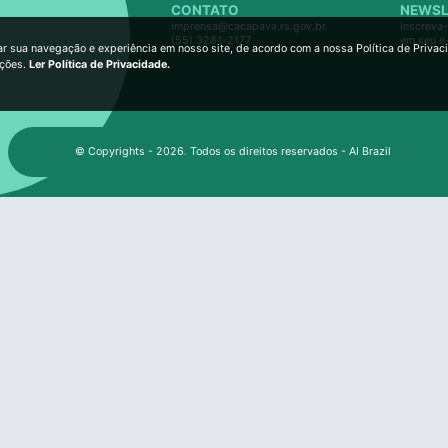
CONTATO
NEWSL
imprensa@cacapava.rs.gov.br
Inscreva-
(55) 3281-2177
em seu e
ar sua navegação e experiência em nosso site, de acordo com a nossa Política de Privac
ições.
Ler Política de Privacidade.
© Copyrights - 2026. Todos os direitos reservados - AI Brazil