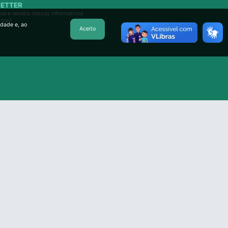
ETTER
se e receba nossos informativos
-mail
idade e, ao
Aceito