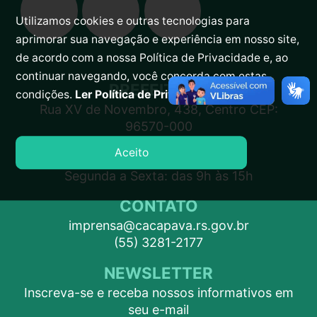
Utilizamos cookies e outras tecnologias para
aprimorar sua navegação e experiência em nosso site,
de acordo com a nossa Política de Privacidade e, ao
continuar navegando, você concorda com estas
PREFEITURA
condições.
Ler Política de Privacidade.
Rua XV de Novembro, 438, Centro CEP:
96570-000
Aceito
ATENDIMENTO
Segunda a Sexta: das 9h às 15h
CONTATO
imprensa@cacapava.rs.gov.br
(55) 3281-2177
NEWSLETTER
Inscreva-se e receba nossos informativos em
seu e-mail