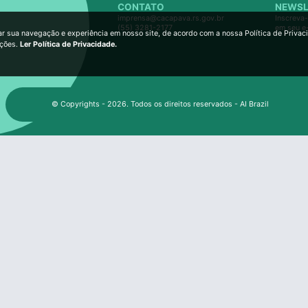
CONTATO
NEWSL
imprensa@cacapava.rs.gov.br
Inscreva-
(55) 3281-2177
em seu e
ar sua navegação e experiência em nosso site, de acordo com a nossa Política de Privac
ições.
Ler Política de Privacidade.
© Copyrights - 2026. Todos os direitos reservados - AI Brazil