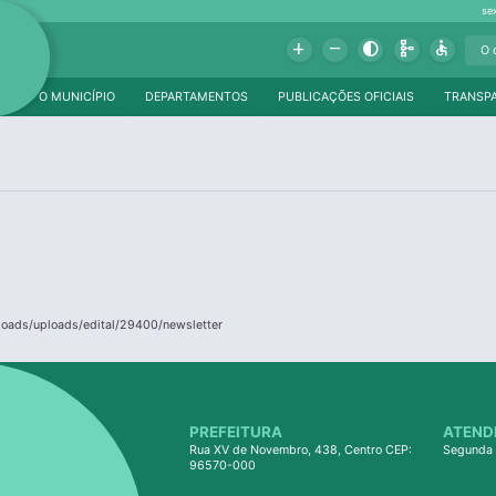
se
Add
Remove
Contrast
Schema
Accessible
O MUNICÍPIO
DEPARTAMENTOS
PUBLICAÇÕES OFICIAIS
TRANSP
ploads/uploads/edital/29400/newsletter
PREFEITURA
ATEND
Rua XV de Novembro, 438, Centro CEP:
Segunda 
96570-000