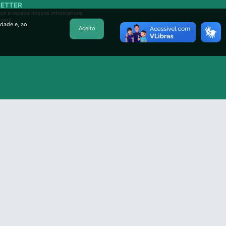
ETTER
se e receba nossos informativos
-mail
idade e, ao
Aceito