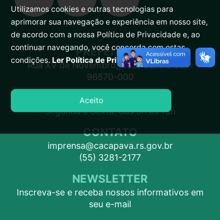
Utilizamos cookies e outras tecnologias para
aprimorar sua navegação e experiência em nosso site,
de acordo com a nossa Política de Privacidade e, ao
continuar navegando, você concorda com estas
PREFEITURA
condições.
Ler Política de Privacidade.
Rua XV de Novembro, 438, Centro CEP:
96570-000
ATENDIMENTO
Aceito
Segunda a Sexta: das 9h às 15h
CONTATO
imprensa@cacapava.rs.gov.br
(55) 3281-2177
NEWSLETTER
Inscreva-se e receba nossos informativos em
seu e-mail