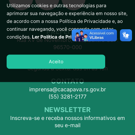
Utilizamos cookies e outras tecnologias para
aprimorar sua navegação e experiência em nosso site,
de acordo com a nossa Política de Privacidade e, ao
continuar navegando, você concorda com estas
PREFEITURA
condições.
Ler Política de Privacidade.
Rua XV de Novembro, 438, Centro CEP:
96570-000
ATENDIMENTO
Aceito
Segunda a Sexta: das 9h às 15h
CONTATO
imprensa@cacapava.rs.gov.br
(55) 3281-2177
NEWSLETTER
Inscreva-se e receba nossos informativos em
seu e-mail