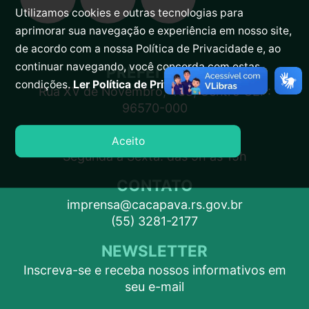
Utilizamos cookies e outras tecnologias para
aprimorar sua navegação e experiência em nosso site,
de acordo com a nossa Política de Privacidade e, ao
continuar navegando, você concorda com estas
PREFEITURA
condições.
Ler Política de Privacidade.
Rua XV de Novembro, 438, Centro CEP:
96570-000
ATENDIMENTO
Aceito
Segunda a Sexta: das 9h às 15h
CONTATO
imprensa@cacapava.rs.gov.br
(55) 3281-2177
NEWSLETTER
Inscreva-se e receba nossos informativos em
seu e-mail