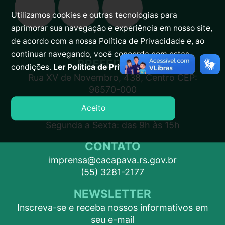
Utilizamos cookies e outras tecnologias para
aprimorar sua navegação e experiência em nosso site,
de acordo com a nossa Política de Privacidade e, ao
continuar navegando, você concorda com estas
PREFEITURA
condições.
Ler Política de Privacidade.
Rua XV de Novembro, 438, Centro CEP:
96570-000
Aceito
ATENDIMENTO
Segunda a Sexta: das 9h às 15h
CONTATO
imprensa@cacapava.rs.gov.br
(55) 3281-2177
NEWSLETTER
Inscreva-se e receba nossos informativos em
seu e-mail