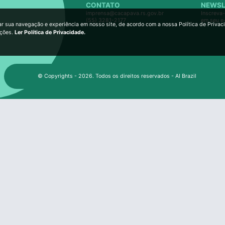
CONTATO
NEWSL
imprensa@cacapava.rs.gov.br
Inscreva-
(55) 3281-2177
em seu e
ar sua navegação e experiência em nosso site, de acordo com a nossa Política de Privac
ições.
Ler Política de Privacidade.
© Copyrights - 2026. Todos os direitos reservados - AI Brazil