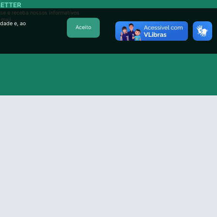
ETTER
se e receba nossos informativos
-mail
idade e, ao
Aceito