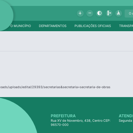
Add
Remove
Contrast
Schema
Accessible
O MUNICÍPIO
DEPARTAMENTOS
PUBLICAÇÕES OFICIAIS
TRANSP
ploads/uploads/edital/29393/secretarias&secretaria=secretaria-de-obras
PREFEITURA
ATEND
Rua XV de Novembro, 438, Centro CEP:
Segunda 
96570-000