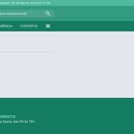
sábado, 08 de agosto de 2026
07:26
Search
menu
ARÊNCIA
CONTATOS
IMENTO
a Sexta: das 9h às 15h