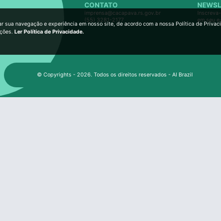
CONTATO
NEWSL
imprensa@cacapava.rs.gov.br
Inscreva-
(55) 3281-2177
em seu e
ar sua navegação e experiência em nosso site, de acordo com a nossa Política de Privac
ições.
Ler Política de Privacidade.
© Copyrights - 2026. Todos os direitos reservados - AI Brazil