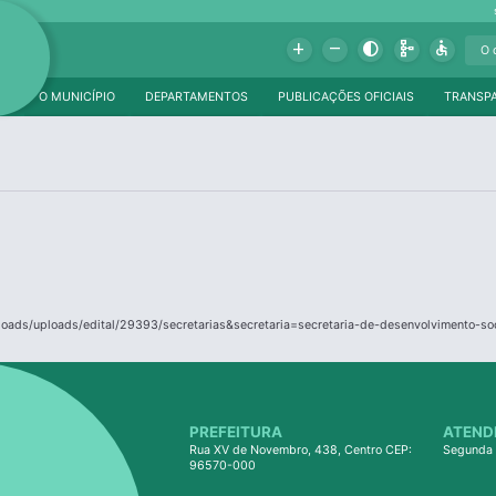
Add
Remove
Contrast
Schema
Accessible
O MUNICÍPIO
DEPARTAMENTOS
PUBLICAÇÕES OFICIAIS
TRANSP
ploads/uploads/edital/29393/secretarias&secretaria=secretaria-de-desenvolvimento-soc
PREFEITURA
ATEND
Rua XV de Novembro, 438, Centro CEP:
Segunda 
96570-000