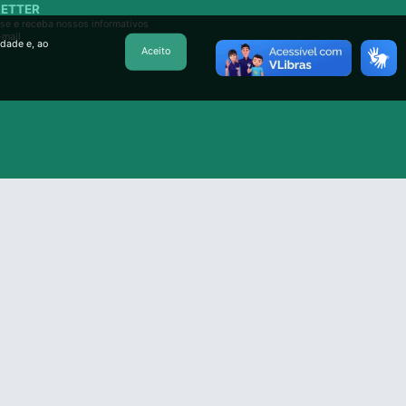
ETTER
se e receba nossos informativos
-mail
idade e, ao
Aceito