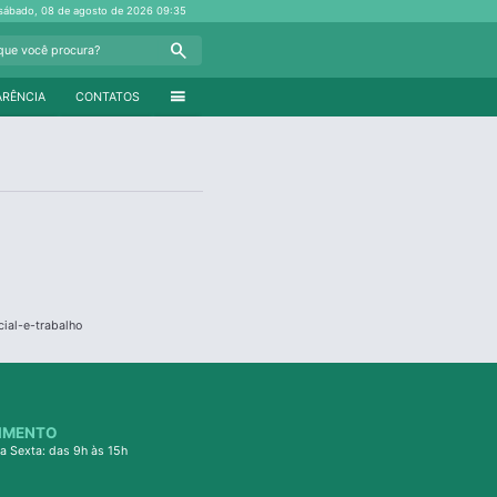
sábado, 08 de agosto de 2026
09:35
Search
menu
ARÊNCIA
CONTATOS
ial-e-trabalho
IMENTO
a Sexta: das 9h às 15h