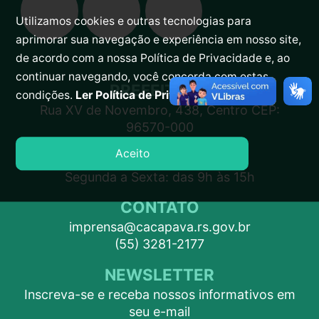
Utilizamos cookies e outras tecnologias para
aprimorar sua navegação e experiência em nosso site,
de acordo com a nossa Política de Privacidade e, ao
continuar navegando, você concorda com estas
PREFEITURA
condições.
Ler Política de Privacidade.
Rua XV de Novembro, 438, Centro CEP:
96570-000
Aceito
ATENDIMENTO
Segunda a Sexta: das 9h às 15h
CONTATO
imprensa@cacapava.rs.gov.br
(55) 3281-2177
NEWSLETTER
Inscreva-se e receba nossos informativos em
seu e-mail