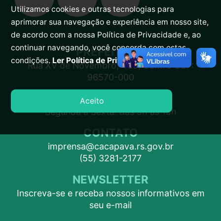
Utilizamos cookies e outras tecnologias para
aprimorar sua navegação e experiência em nosso site,
de acordo com a nossa Política de Privacidade e, ao
continuar navegando, você concorda com estas
PREFEITURA
condições.
Ler Política de Privacidade.
Rua XV de Novembro, 438, Centro CEP:
96570-000
ATENDIMENTO
Aceito
Segunda a Sexta: das 9h às 15h
CONTATO
imprensa@cacapava.rs.gov.br
(55) 3281-2177
NEWSLETTER
Inscreva-se e receba nossos informativos em
seu e-mail