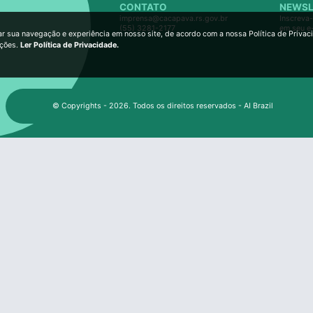
CONTATO
NEWSL
imprensa@cacapava.rs.gov.br
Inscreva-
(55) 3281-2177
em seu e
ar sua navegação e experiência em nosso site, de acordo com a nossa Política de Privac
ições.
Ler Política de Privacidade.
© Copyrights - 2026. Todos os direitos reservados - AI Brazil