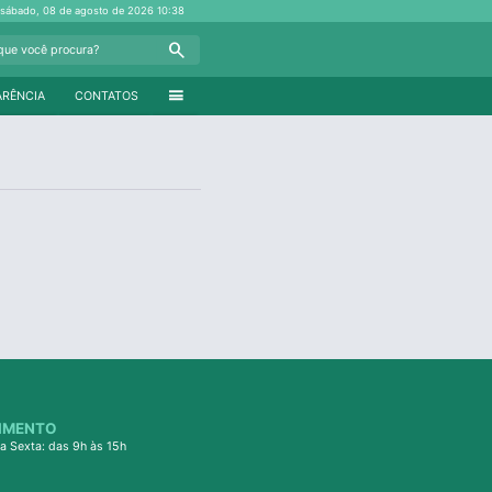
sábado, 08 de agosto de 2026
10:38
Search
menu
ARÊNCIA
CONTATOS
IMENTO
a Sexta: das 9h às 15h