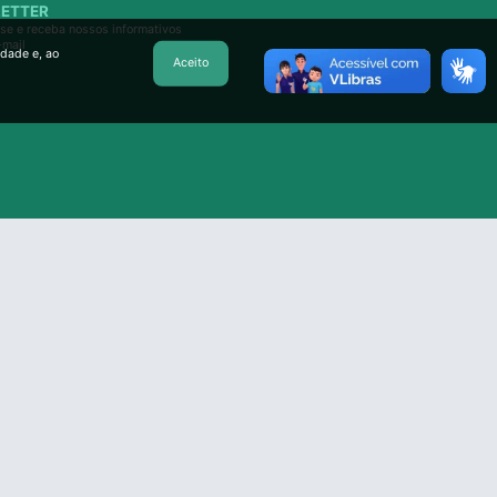
ETTER
se e receba nossos informativos
-mail
idade e, ao
Aceito