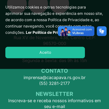
Utilizamos cookies e outras tecnologias para
aprimorar sua navegação e experiência em nosso site,
de acordo com a nossa Política de Privacidade e, ao
continuar navegando, você concorda com estas
PREFEITURA
condições.
Ler Política de Privacidade.
Rua XV de Novembro, 438, Centro CEP:
96570-000
Aceito
ATENDIMENTO
Segunda a Sexta: das 9h às 15h
CONTATO
imprensa@cacapava.rs.gov.br
(55) 3281-2177
NEWSLETTER
Inscreva-se e receba nossos informativos em
seu e-mail