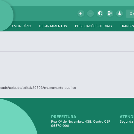
Add
Remove
Contrast
Schema
Accessible
O MUNICÍPIO
DEPARTAMENTOS
PUBLICAÇÕES OFICIAIS
TRANSP
ploads/uploads/edital/29393/chamamento-publico
PREFEITURA
ATEND
Rua XV de Novembro, 438, Centro CEP:
Segunda 
96570-000