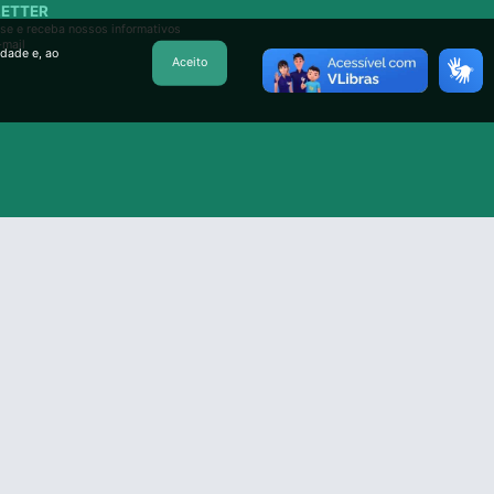
ETTER
se e receba nossos informativos
-mail
idade e, ao
Aceito