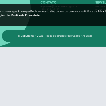
CONTATO
NEWSL
imprensa@cacapava.rs.gov.br
Inscreva-
(55) 3281-2177
em seu e
ar sua navegação e experiência em nosso site, de acordo com a nossa Política de Privac
ições.
Ler Política de Privacidade.
© Copyrights - 2026. Todos os direitos reservados - AI Brazil