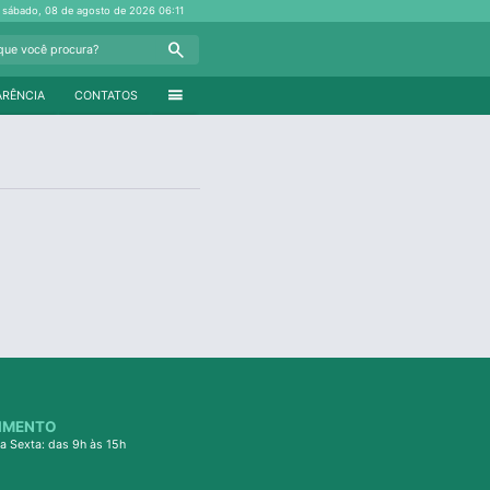
sábado, 08 de agosto de 2026
06:11
Search
menu
ARÊNCIA
CONTATOS
IMENTO
a Sexta: das 9h às 15h