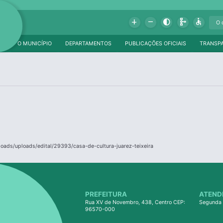
Add
Remove
Contrast
Schema
Accessible
O MUNICÍPIO
DEPARTAMENTOS
PUBLICAÇÕES OFICIAIS
TRANSP
loads/uploads/edital/29393/casa-de-cultura-juarez-teixeira
PREFEITURA
ATEND
Rua XV de Novembro, 438, Centro CEP:
Segunda 
96570-000