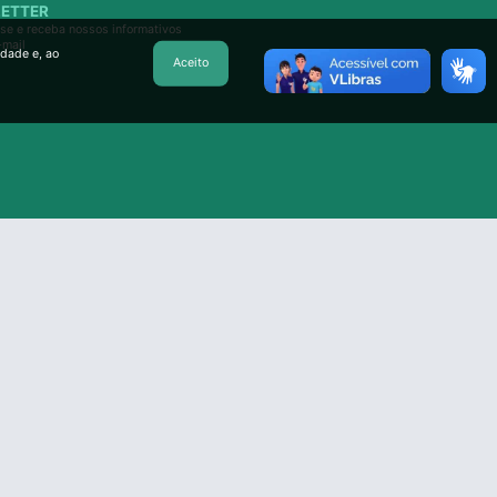
ETTER
se e receba nossos informativos
-mail
idade e, ao
Aceito