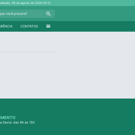
sábado, 08 de agosto de 2026
05:12
Search
menu
ARÊNCIA
CONTATOS
IMENTO
a Sexta: das 9h às 15h