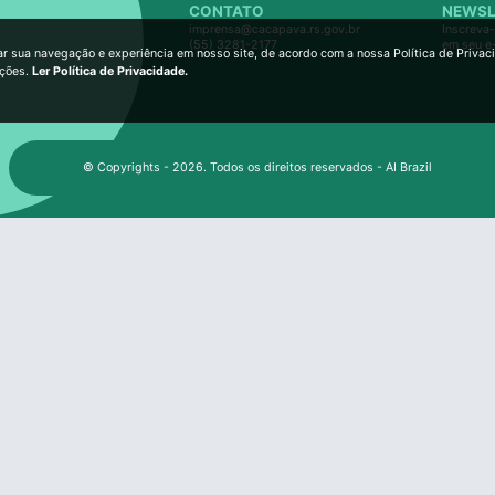
CONTATO
NEWSL
imprensa@cacapava.rs.gov.br
Inscreva-
(55) 3281-2177
em seu e
ar sua navegação e experiência em nosso site, de acordo com a nossa Política de Privac
ições.
Ler Política de Privacidade.
© Copyrights - 2026. Todos os direitos reservados - AI Brazil