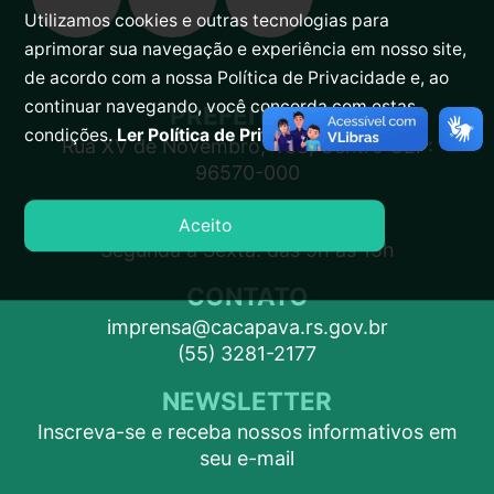
Utilizamos cookies e outras tecnologias para
aprimorar sua navegação e experiência em nosso site,
de acordo com a nossa Política de Privacidade e, ao
continuar navegando, você concorda com estas
PREFEITURA
condições.
Ler Política de Privacidade.
Rua XV de Novembro, 438, Centro CEP:
96570-000
ATENDIMENTO
Aceito
Segunda a Sexta: das 9h às 15h
CONTATO
imprensa@cacapava.rs.gov.br
(55) 3281-2177
NEWSLETTER
Inscreva-se e receba nossos informativos em
seu e-mail