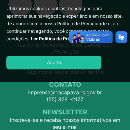
Utilizamos cookies e outras tecnologias para
aprimorar sua navegação e experiência em nosso site,
de acordo com a nossa Política de Privacidade e, ao
continuar navegando, você concorda com estas
PREFEITURA
condições.
Ler Política de Privacidade.
Rua XV de Novembro, 438, Centro CEP:
96570-000
Aceito
ATENDIMENTO
Segunda a Sexta: das 9h às 15h
CONTATO
imprensa@cacapava.rs.gov.br
(55) 3281-2177
NEWSLETTER
Inscreva-se e receba nossos informativos em
seu e-mail