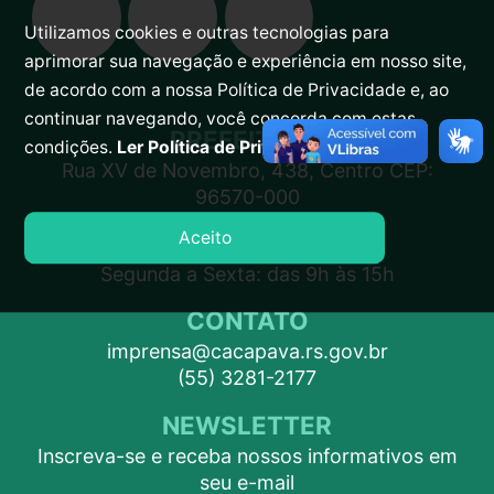
Utilizamos cookies e outras tecnologias para
aprimorar sua navegação e experiência em nosso site,
de acordo com a nossa Política de Privacidade e, ao
continuar navegando, você concorda com estas
PREFEITURA
condições.
Ler Política de Privacidade.
Rua XV de Novembro, 438, Centro CEP:
96570-000
Aceito
ATENDIMENTO
Segunda a Sexta: das 9h às 15h
CONTATO
imprensa@cacapava.rs.gov.br
(55) 3281-2177
NEWSLETTER
Inscreva-se e receba nossos informativos em
seu e-mail