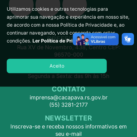
Utilizamos cookies e outras tecnologias para
aprimorar sua navegação e experiência em nosso site,
de acordo com a nossa Política de Privacidade e, ao
continuar navegando, você concorda com estas
PREFEITURA
condições.
Ler Política de Privacidade.
Rua XV de Novembro, 438, Centro CEP:
96570-000
Aceito
ATENDIMENTO
Segunda a Sexta: das 9h às 15h
CONTATO
imprensa@cacapava.rs.gov.br
(55) 3281-2177
NEWSLETTER
Inscreva-se e receba nossos informativos em
seu e-mail