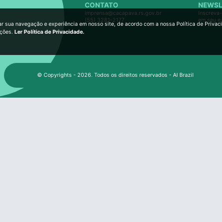
CONTATO
NEWSL
imprensa@cacapava.rs.gov.br
Inscreva-
(55) 3281-2177
em seu e
ar sua navegação e experiência em nosso site, de acordo com a nossa Política de Privac
ições.
Ler Política de Privacidade.
© Copyrights - 2026. Todos os direitos reservados - AI Brazil