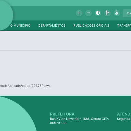
Add
Remove
Contrast
Schema
Accessible
O MUNICÍPIO
DEPARTAMENTOS
PUBLICAÇÕES OFICIAIS
TRANSP
ploads/uploads/edital/29373/news
PREFEITURA
ATEND
Rua XV de Novembro, 438, Centro CEP:
Segunda 
96570-000