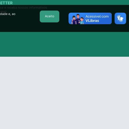
ETTER
se e receba nossos informativos
-mail
idade e, ao
Aceito