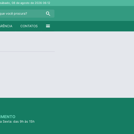
sábado, 08 de agosto de 2026
06:12
Search
menu
ARÊNCIA
CONTATOS
IMENTO
a Sexta: das 9h às 15h