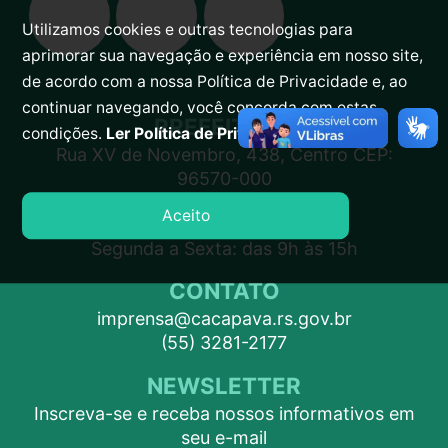
Utilizamos cookies e outras tecnologias para
aprimorar sua navegação e experiência em nosso site,
de acordo com a nossa Política de Privacidade e, ao
continuar navegando, você concorda com estas
PREFEITURA
condições.
Ler Política de Privacidade.
Rua XV de Novembro, 438, Centro CEP:
96570-000
Aceito
ATENDIMENTO
Segunda a Sexta: das 9h às 15h
CONTATO
imprensa@cacapava.rs.gov.br
(55) 3281-2177
NEWSLETTER
Inscreva-se e receba nossos informativos em
seu e-mail