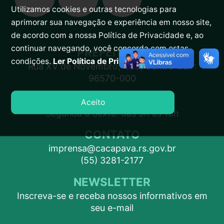
Utilizamos cookies e outras tecnologias para
aprimorar sua navegação e experiência em nosso site,
de acordo com a nossa Política de Privacidade e, ao
continuar navegando, você concorda com estas
PREFEITURA
condições.
Ler Política de Privacidade.
Rua XV de Novembro, 438, Centro CEP:
96570-000
ATENDIMENTO
Aceito
Segunda a Sexta: das 9h às 15h
CONTATO
imprensa@cacapava.rs.gov.br
(55) 3281-2177
NEWSLETTER
Inscreva-se e receba nossos informativos em
seu e-mail