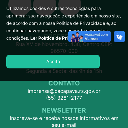
Utilizamos cookies e outras tecnologias para
aprimorar sua navegação e experiência em nosso site,
de acordo com a nossa Política de Privacidade e, ao
continuar navegando, você concorda com estas
PREFEITURA
condições.
Ler Política de Privacidade.
Rua XV de Novembro, 438, Centro CEP:
96570-000
Aceito
ATENDIMENTO
Segunda a Sexta: das 9h às 15h
CONTATO
imprensa@cacapava.rs.gov.br
(55) 3281-2177
NEWSLETTER
Inscreva-se e receba nossos informativos em
seu e-mail