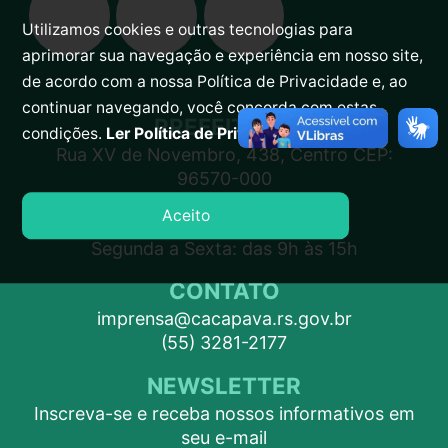
Utilizamos cookies e outras tecnologias para
aprimorar sua navegação e experiência em nosso site,
de acordo com a nossa Política de Privacidade e, ao
continuar navegando, você concorda com estas
PREFEITURA
condições.
Ler Política de Privacidade.
Rua XV de Novembro, 438, Centro CEP:
96570-000
Aceito
ATENDIMENTO
Segunda a Sexta: das 9h às 15h
CONTATO
imprensa@cacapava.rs.gov.br
(55) 3281-2177
NEWSLETTER
Inscreva-se e receba nossos informativos em
seu e-mail