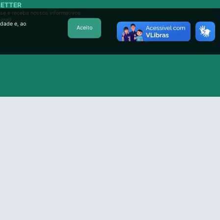
ETTER
se e receba nossos informativos
-mail
idade e, ao
Aceito