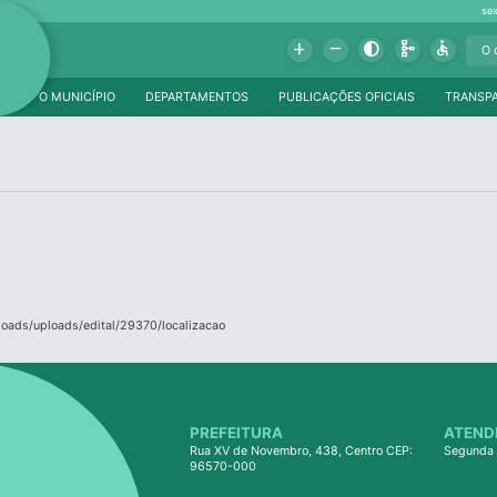
se
Add
Remove
Contrast
Schema
Accessible
O MUNICÍPIO
DEPARTAMENTOS
PUBLICAÇÕES OFICIAIS
TRANSP
loads/uploads/edital/29370/localizacao
PREFEITURA
ATEND
Rua XV de Novembro, 438, Centro CEP:
Segunda 
96570-000