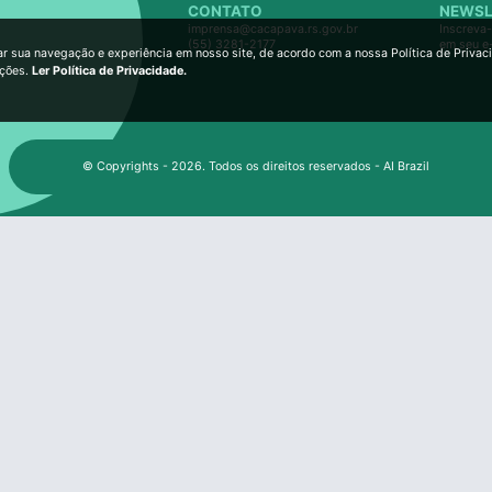
CONTATO
NEWSL
imprensa@cacapava.rs.gov.br
Inscreva-
(55) 3281-2177
em seu e
ar sua navegação e experiência em nosso site, de acordo com a nossa Política de Privac
ições.
Ler Política de Privacidade.
© Copyrights - 2026. Todos os direitos reservados - AI Brazil