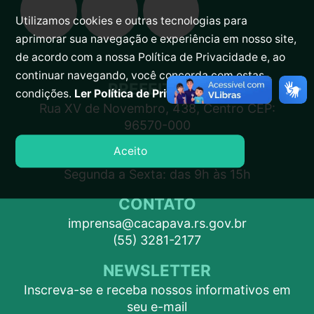
Utilizamos cookies e outras tecnologias para
aprimorar sua navegação e experiência em nosso site,
de acordo com a nossa Política de Privacidade e, ao
continuar navegando, você concorda com estas
PREFEITURA
condições.
Ler Política de Privacidade.
Rua XV de Novembro, 438, Centro CEP:
96570-000
Aceito
ATENDIMENTO
Segunda a Sexta: das 9h às 15h
CONTATO
imprensa@cacapava.rs.gov.br
(55) 3281-2177
NEWSLETTER
Inscreva-se e receba nossos informativos em
seu e-mail