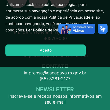
Utilizamos cookies e outras tecnologias para
aprimorar sua navegação e experiência em nosso site,
de acordo com a nossa Política de Privacidade e, ao
continuar navegando, você concorda com estas
PREFEITURA
condições.
Ler Política de Privacidade.
Rua XV de Novembro, 438, Centro CEP:
96570-000
ATENDIMENTO
Aceito
Segunda a Sexta: das 9h às 15h
CONTATO
imprensa@cacapava.rs.gov.br
(55) 3281-2177
NEWSLETTER
Inscreva-se e receba nossos informativos em
seu e-mail