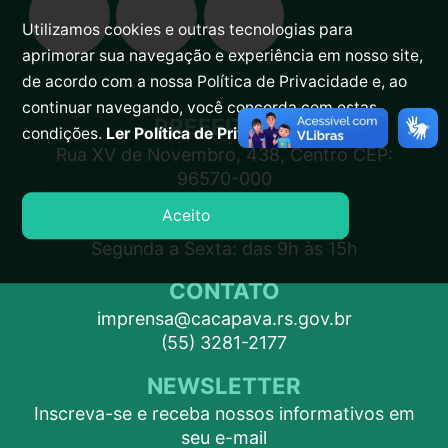
Utilizamos cookies e outras tecnologias para
aprimorar sua navegação e experiência em nosso site,
de acordo com a nossa Política de Privacidade e, ao
continuar navegando, você concorda com estas
PREFEITURA
condições.
Ler Política de Privacidade.
Rua XV de Novembro, 438, Centro CEP:
96570-000
Aceito
ATENDIMENTO
Segunda a Sexta: das 9h às 15h
CONTATO
imprensa@cacapava.rs.gov.br
(55) 3281-2177
NEWSLETTER
Inscreva-se e receba nossos informativos em
seu e-mail