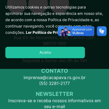
Utilizamos cookies e outras tecnologias para
aprimorar sua navegação e experiência em nosso site,
de acordo com a nossa Política de Privacidade e, ao
continuar navegando, você concorda com estas
PREFEITURA
condições.
Ler Política de Privacidade.
Rua XV de Novembro, 438, Centro CEP:
96570-000
Aceito
ATENDIMENTO
Segunda a Sexta: das 9h às 15h
CONTATO
imprensa@cacapava.rs.gov.br
(55) 3281-2177
NEWSLETTER
Inscreva-se e receba nossos informativos em
seu e-mail