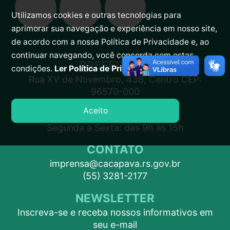
Utilizamos cookies e outras tecnologias para
aprimorar sua navegação e experiência em nosso site,
de acordo com a nossa Política de Privacidade e, ao
continuar navegando, você concorda com estas
PREFEITURA
condições.
Ler Política de Privacidade.
Rua XV de Novembro, 438, Centro CEP:
96570-000
Aceito
ATENDIMENTO
Segunda a Sexta: das 9h às 15h
CONTATO
imprensa@cacapava.rs.gov.br
(55) 3281-2177
NEWSLETTER
Inscreva-se e receba nossos informativos em
seu e-mail